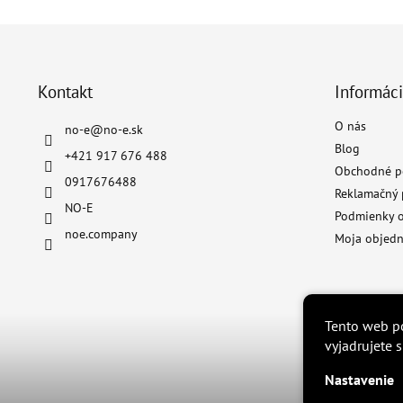
Z
á
p
ä
Kontakt
Informáci
t
O nás
i
no-e
@
no-e.sk
e
Blog
+421 917 676 488
Obchodné p
0917676488
Reklamačný 
NO-E
Podmienky o
noe.company
Moja objed
Tento web p
vyjadrujete 
Nastavenie