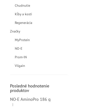
Chudnutie
Kĺby a kosti
Regenerácia
Značky
MyProtein
NO-E
Prom-IN
Vilgain
Posledné hodnotenie
produktov
NO-E AminoPro 186 g
|
Hodnotenie produktu je 4 z 5 hviezdičiek.