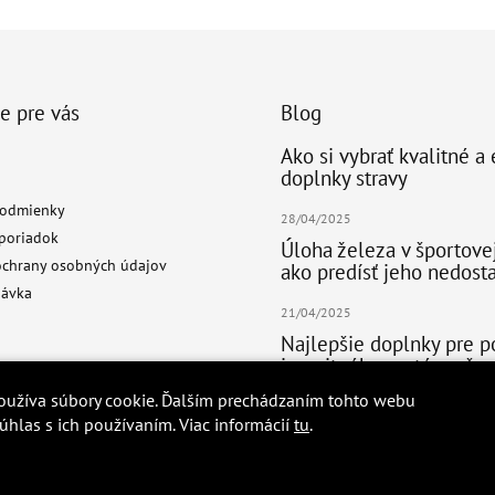
e pre vás
Blog
Ako si vybrať kvalitné a
doplnky stravy
odmienky
28/04/2025
poriadok
Úloha železa v športove
chrany osobných údajov
ako predísť jeho nedost
návka
21/04/2025
Najlepšie doplnky pre 
imunitného systému špo
oužíva súbory cookie. Ďalším prechádzaním tohto webu
14/04/2025
súhlas s ich používaním. Viac informácií
tu
.