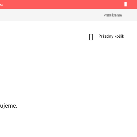
pu.
Prihlásenie
Nákupný
Prázdny košík
košík
vujeme.