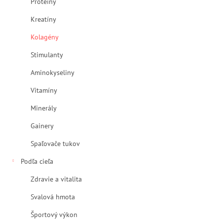
Proteíny
l
Kreatíny
Kolagény
Stimulanty
Aminokyseliny
Vitamíny
Minerály
Gainery
Spaľovače tukov
Podľa cieľa
Zdravie a vitalita
Svalová hmota
Športový výkon