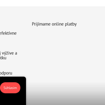
Prijímame online platby
 efektívne
j výžive a
atku
podporu
rtovcov
Súhlasím