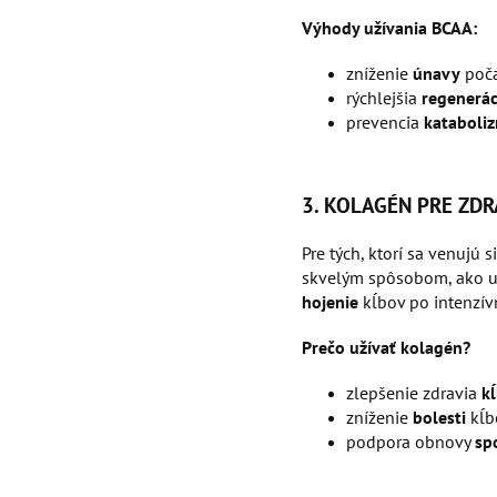
Výhody užívania BCAA:
zníženie
únavy
poča
rýchlejšia
regenerác
prevencia
kataboli
3. KOLAGÉN PRE ZDR
Pre tých, ktorí sa venujú 
skvelým spôsobom, ako u
hojenie
kĺbov po intenzív
Prečo užívať kolagén?
zlepšenie zdravia
k
zníženie
bolesti
kĺb
podpora obnovy
sp