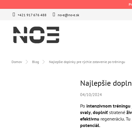
Prejsť
Pr
na
obsah
+421 917 676 488
no-e@no-e.sk
Domov
Blog
Najlepšie doplnky pre rýchle zotavenie po tréningu
Najlepšie dopln
04/10/2024
Po
intenzívnom tréningu
svaly
,
doplniť
stratené
ži
efektívnu
regeneráciu. Tu 
potenciál
.