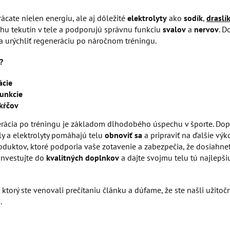
rácate nielen energiu, ale aj dôležité
elektrolyty
ako
sodík
,
draslí
u tekutín v tele a podporujú správnu funkciu
svalov
a
nervov
. D
a urýchliť regeneráciu po náročnom tréningu.
?
ácie
funkcie
kŕčov
rácia po tréningu je základom dlhodobého úspechu v športe. Dopl
ly a elektrolyty pomáhajú telu
obnoviť
sa
a pripraviť na ďalšie vý
roduktov, ktoré podporia vaše zotavenie a zabezpečia, že dosiahne
 Investujte do
kvalitných doplnkov
a dajte svojmu telu tú najlepši
torý ste venovali prečítaniu článku a dúfame, že ste našli užitočn
.