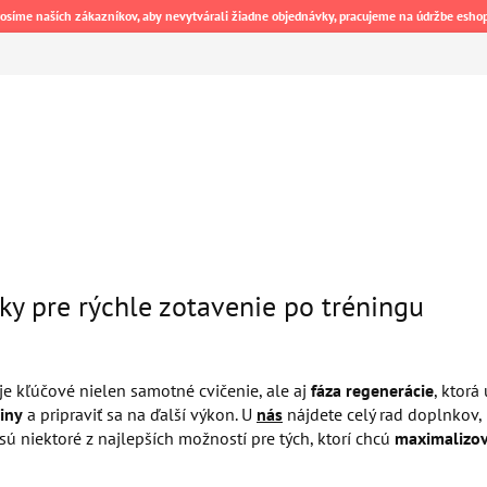
osíme naších zákazníkov, aby nevytvárali žiadne objednávky, pracujeme na údržbe esho
ky pre rýchle zotavenie po tréningu
je kľúčové nielen samotné cvičenie, ale aj
fáza regenerácie
, ktor
viny
a pripraviť sa na ďalší výkon. U
nás
nájdete celý rad doplnkov,
sú niektoré z najlepších možností pre tých, ktorí chcú
maximalizo