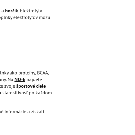
k
a
horčík
. Elektrolyty
oplnky elektrolytov môžu
nky ako proteíny, BCAA,
kony. Na
NO-E
nájdete
te svoje
športové
ciele
u starostlivosť po každom
é informácie a získali