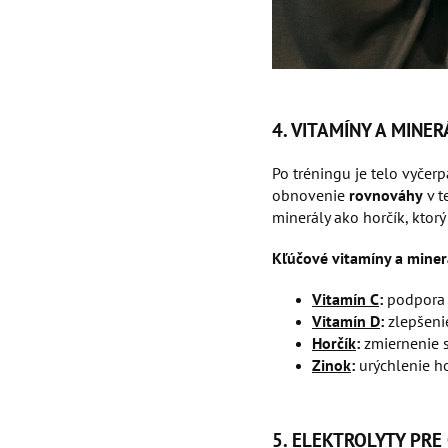
4. VITAMÍNY A MINE
Po tréningu je telo vyčer
obnovenie
rovnováhy
v t
minerály ako horčík, ktor
Kľúčové vitamíny a miner
Vitamín C
:
podpora i
Vitamín D
:
zlepšenie
Horčík
:
zmiernenie s
Zinok
:
urýchlenie h
5. ELEKTROLYTY PR