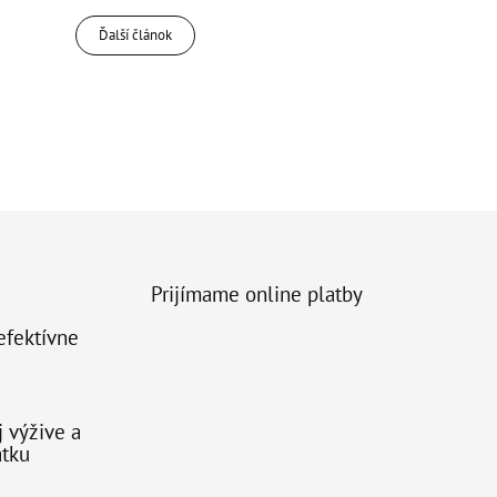
Ďalší článok
Prijímame online platby
 efektívne
j výžive a
atku