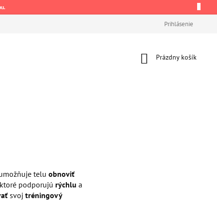
pu.
Prihlásenie
Nákupný
Prázdny košík
košík
á umožňuje telu
obnoviť
 ktoré podporujú
rýchlu
a
vať
svoj
tréningový