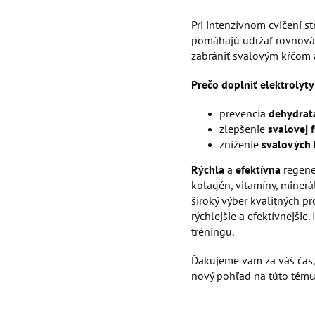
Pri intenzívnom cvičení st
pomáhajú udržať rovnováh
zabrániť svalovým kŕčom 
Prečo doplniť elektrolyty
prevencia
dehydrat
zlepšenie
svalovej
zníženie
svalových
Rýchla
a
efektívna
regene
kolagén, vitamíny, minerá
široký výber kvalitných p
rýchlejšie a efektívnejšie.
tréningu.
Ďakujeme vám za váš čas, k
nový pohľad na túto tému