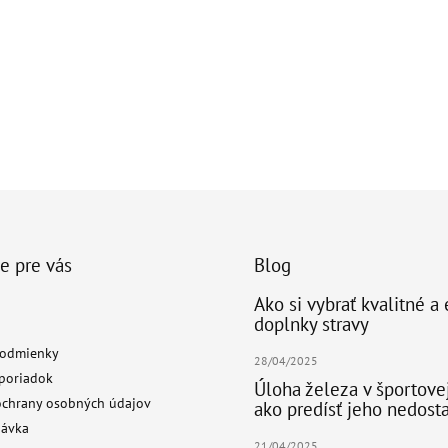
e pre vás
Blog
Ako si vybrať kvalitné a
doplnky stravy
odmienky
28/04/2025
poriadok
Úloha železa v športove
chrany osobných údajov
ako predísť jeho nedost
návka
21/04/2025