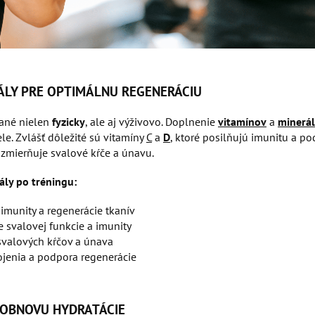
RÁLY PRE OPTIMÁLNU REGENERÁCIU
pané nielen
fyzicky
, ale aj výživovo. Doplnenie
vitamínov
a
minerá
ele. Zvlášť dôležité sú vitamíny
C
a
D
, ktoré posilňujú imunitu a po
ý zmierňuje svalové kŕče a únavu.
ály po tréningu:
munity a regenerácie tkanív
 svalovej funkcie a imunity
valových kŕčov a únava
ojenia a podpora regenerácie
E OBNOVU HYDRATÁCIE