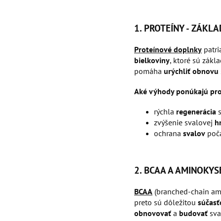
1. PROTEÍNY - ZÁKL
Proteínové doplnky
patri
bielkoviny
, ktoré sú zákl
pomáha
urýchliť
obnovu
Aké výhody ponúkajú pro
rýchla
regenerácia
s
zvýšenie svalovej
h
ochrana
svalov
poča
2. BCAA A AMINOKYS
BCAA
(branched-chain ami
preto sú dôležitou
súčasť
obnovovať
a
budovať
sva