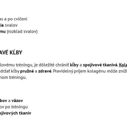
s a po cvičení
ia
svalov
zmu
(rozklad svalov)
AVÉ KĹBY
silovému tréningu, je dôležité chrániť
kĺby
a
spojivové
tkanivá
.
Kol
držať kĺby
pružné
a
zdravé
. Pravidelný príjem kolagénu môže zníži
nom tréningu.
ĺbov
a
väzov
ov po tréningu
ojivových
tkanív