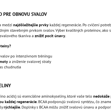
AD PRE OBNOVU SVALOV
a medzi
najdôležitejšie
prvky
každej regenerácie. Po cvičení potreb
adným stavebným prvkom svalov. Výber kvalitných proteínov, ako s
svalového tkaniva a
znížiť
pocit
únavy
.
teíny?
valov po intenzívnom tréningu
moty
a zníženie svalovej straty
s chudnutia
ELINY
no acids) sú esenciálne aminokyseliny, ktoré vaše telo
nedokáže
ou každej regenerácie
. BCAA podporujú svalovú syntézu, čo znam
ly
rýchlejšie
. Doplnky s BCAA môžu znížiť svalovú únavu a podporiť