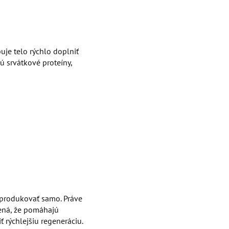
uje telo rýchlo doplniť
ú srvátkové proteíny,
produkovať samo. Práve
ená, že pomáhajú
 rýchlejšiu regeneráciu.