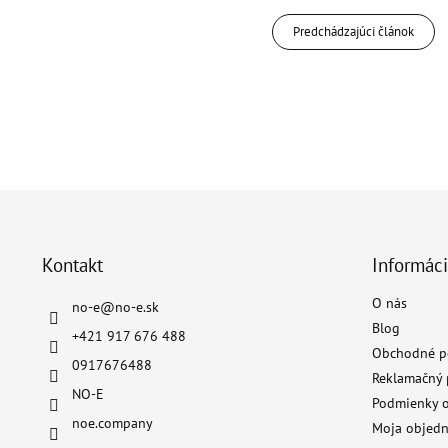
Predchádzajúci článok
Z
á
p
ä
Kontakt
Informáci
t
O nás
i
no-e
@
no-e.sk
e
Blog
+421 917 676 488
Obchodné p
0917676488
Reklamačný 
NO-E
Podmienky o
noe.company
Moja objed