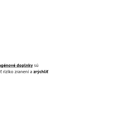
agénové doplnky
sú
ť riziko zranení a
zrýchliť