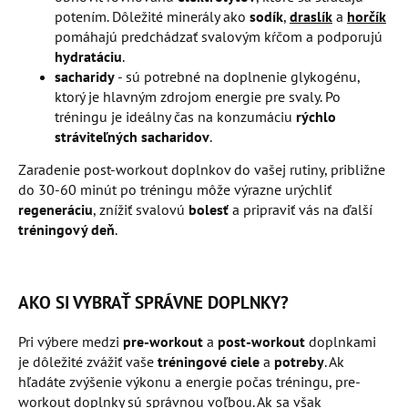
potením. Dôležité minerály ako
sodík
,
draslík
a
horčík
pomáhajú predchádzať svalovým kŕčom a podporujú
hydratáciu
.
sacharidy
- sú potrebné na doplnenie glykogénu,
ktorý je hlavným zdrojom energie pre svaly. Po
tréningu je ideálny čas na konzumáciu
rýchlo
stráviteľných sacharidov
.
Zaradenie post-workout doplnkov do vašej rutiny, približne
do 30-60 minút po tréningu môže výrazne urýchliť
regeneráciu
, znížiť svalovú
bolesť
a pripraviť vás na ďalší
tréningový deň
.
AKO SI VYBRAŤ SPRÁVNE DOPLNKY?
Pri výbere medzi
pre-workout
a
post-workout
doplnkami
je dôležité zvážiť vaše
tréningové ciele
a
potreby
. Ak
hľadáte zvýšenie výkonu a energie počas tréningu, pre-
workout doplnky sú správnou voľbou. Ak sa však