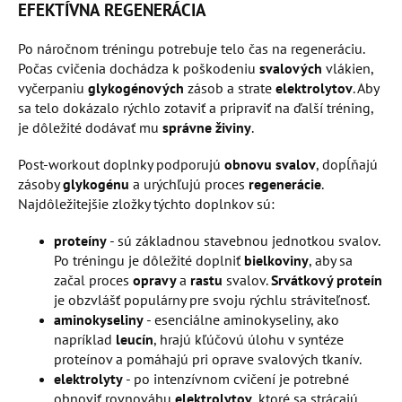
EFEKTÍVNA REGENERÁCIA
Po náročnom tréningu potrebuje telo čas na regeneráciu.
Počas cvičenia dochádza k poškodeniu
svalových
vlákien,
vyčerpaniu
glykogénových
zásob a strate
elektrolytov
. Aby
sa telo dokázalo rýchlo zotaviť a pripraviť na ďalší tréning,
je dôležité dodávať mu
správne živiny
.
Post-workout doplnky podporujú
obnovu svalov
, dopĺňajú
zásoby
glykogénu
a urýchľujú proces
regenerácie
.
Najdôležitejšie zložky týchto doplnkov sú:
proteíny
- sú základnou stavebnou jednotkou svalov.
Po tréningu je dôležité doplniť
bielkoviny
, aby sa
začal proces
opravy
a
rastu
svalov.
Srvátkový proteín
je obzvlášť populárny pre svoju rýchlu stráviteľnosť.
aminokyseliny
- esenciálne aminokyseliny, ako
napríklad
leucín
, hrajú kľúčovú úlohu v syntéze
proteínov a pomáhajú pri oprave svalových tkanív.
elektrolyty
- po intenzívnom cvičení je potrebné
obnoviť rovnováhu
elektrolytov
, ktoré sa strácajú