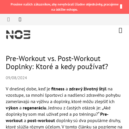
Prejsť
Prosíme naších zákazníkov, aby nevytvárali žiadne objednávky, pracujeme
na
na údržbe eshopu.
obsah
Náku
koší
Pre-Workout vs. Post-Workout
Doplnky: Ktoré a kedy používať?
09/08/2024
V dnešnej dobe, keď je
fitness
a
zdravý životný štýl
na
vzostupe, sa mnohí športovci a nadšenci zdravého pohybu
zameriavajú na výživu a doplnky, ktoré môžu zlepšiť ich
výkon
a
regeneráciu
. Jednou z častých otázok je: „Aké
doplnky by som mal užívať pred a po tréningu?“
Pre-
workout
a
post-workout
doplnky sú dva populárne druhy,
ktoré slúžia rôznym účelom. V tomto článku sa pozrieme na