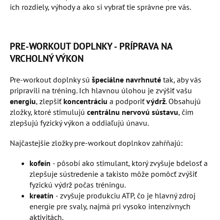
ich rozdiely, výhody a ako si vybrať tie správne pre vás.
PRE-WORKOUT DOPLNKY - PRÍPRAVA NA
VRCHOLNÝ VÝKON
Pre-workout doplnky sú
špeciálne navrhnuté
tak, aby vás
pripravili na tréning. Ich hlavnou úlohou je zvýšiť vašu
energiu
, zlepšiť
koncentráciu
a podporiť
výdrž
. Obsahujú
zložky, ktoré stimulujú
centrálnu nervovú sústavu
, čím
zlepšujú fyzický výkon a oddiaľujú únavu.
Najčastejšie zložky pre-workout doplnkov zahŕňajú:
kofeín
- pôsobí ako stimulant, ktorý zvyšuje bdelosť a
zlepšuje sústredenie a takisto môže pomôcť zvýšiť
fyzickú výdrž počas tréningu.
kreatín
- zvyšuje produkciu ATP, čo je hlavný zdroj
energie pre svaly, najmä pri vysoko intenzívnych
aktivitách.