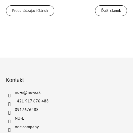
Predchádzajúci článok
Ďalší článok
Z
á
p
ä
Kontakt
t
i
no-e
@
no-e.sk
e
+421 917 676 488
0917676488
NO-E
noe.company