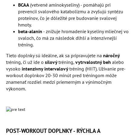
BCAA
(vetvené aminokyseliny) - pomáhajú pri
prevencii svalového katabolizmu a zvyšujú syntézu
proteínov, čo je dôležité pre budovanie svalovej
hmoty.
beta-alanín
- znižuje hromadenie kyseliny mliečnej vo
svaloch, čo má za následok dlhší a intenzívnejší
tréning.
Tieto doplnky sú ideálne, ak sa pripravujete na
náročný
tréning, či už ide o
silový
tréning,
vytrvalostný beh
alebo
vysoko
intenzívny intervalový
tréning (HIIT). Užívanie pre-
workout doplnkov 20-30 minút pred tréningom môže
znamenať rozdiel medzi priemerným a výnimočným
výkonom.
POST-WORKOUT DOPLNKY - RÝCHLA A