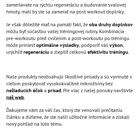
zameriavate na rýchlu regeneráciu a budovanie svalovej
hmoty, mali by ste sa zamerať na post-workout doplnky.
Je však dôležité mať na pamäti fakt, že
oba druhy doplnkov
môžu byť súčasťou vašej tréningovej rutiny. Kombinácia
pre-workoutu pred cvičením a post-workoutu po tréningu
môže priniesť
optimálne výsledky
, podporiť váš
výkon
,
urýchliť
regeneráciu
a zlepšiť celkovú
efektivitu tréningu
.
Naše produkty
neobsahujú škodlivé prísady a
sú vyvinuté s
cieľom poskytovať vysokokvalitné mikroživiny bez
nežiaducich éčok
a
prísad
. Pre viac z našej ponuky navštívte
náš web
.
Ďakujeme vám za váš čas, ktorý ste venovali prečítaniu
článku a dúfame, že ste našli užitočné informácie a získali
nový pohľad na túto tému.